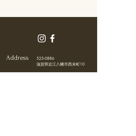
Address
523-0886
滋賀県近江八幡市西末町10
Hours
11:30～18:00
毎週火・水 定休日
（祝日の場合は翌木曜日定休）
Contact
0748-36-3372
© 2021 OZEN